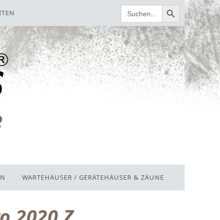
SEARCH BUTTON
SEARCH
ITEN
FOR:
EN
WARTEHÄUSER / GERÄTEHÄUSER & ZÄUNE
o 2020 Z