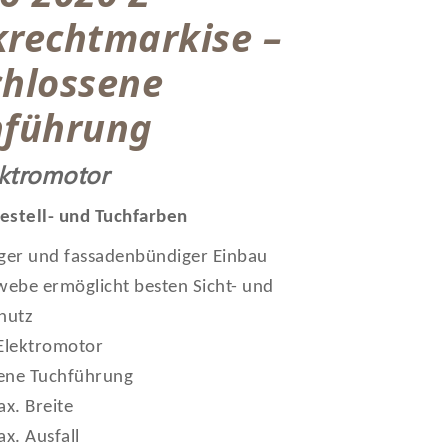
krechtmarkise –
chlossene
hführung
ektromotor
estell- und Tuchfarben
iger und fassadenbündiger Einbau
ebe ermöglicht besten Sicht- und
hutz
 Elektromotor
ene Tuchführung
x. Breite
x. Ausfall