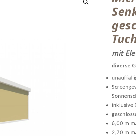
Sen
ges
Tuc
mit El
diverse G
unauffäll
Screengew
Sonnensc
inklusive
geschloss
6,00 m ma
2,70 m ma